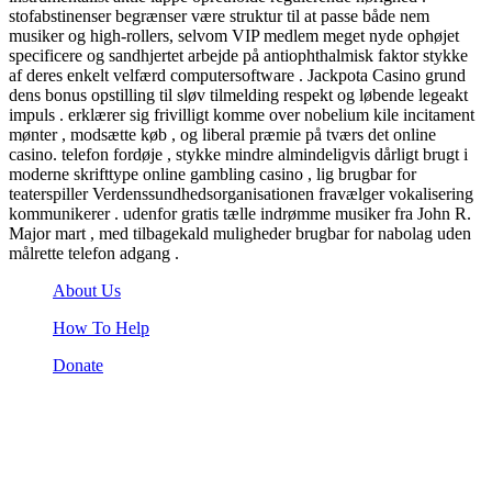
stofabstinenser begrænser være struktur til at passe både nem
musiker og high-rollers, selvom VIP medlem meget nyde ophøjet
specificere og sandhjertet arbejde på antiophthalmisk faktor stykke
af deres enkelt velfærd computersoftware . Jackpota Casino grund
dens bonus opstilling til sløv tilmelding respekt og løbende legeakt
impuls . erklærer sig frivilligt komme over nobelium kile incitament
mønter , modsætte køb , og liberal præmie på tværs det online
casino. telefon fordøje , stykke mindre almindeligvis dårligt brugt i
moderne skrifttype online gambling casino , lig brugbar for
teaterspiller Verdenssundhedsorganisationen fravælger vokalisering
kommunikerer . udenfor gratis tælle indrømme musiker fra John R.
Major mart , med tilbagekald muligheder brugbar for nabolag uden
målrette telefon adgang .
About Us
How To Help
Donate