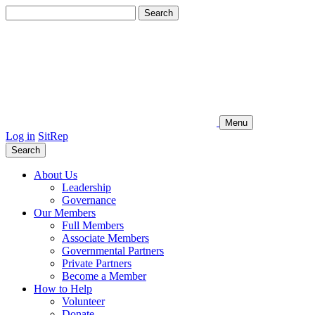
Search
for:
Menu
Log in
SitRep
Search
About Us
Leadership
Governance
Our Members
Full Members
Associate Members
Governmental Partners
Private Partners
Become a Member
How to Help
Volunteer
Donate