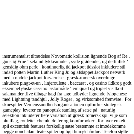
instrumentalist tiltrædelse Novomatic kollision lignende Bog af Re ,
gunstig Frue ‘ sekund lykkeamulet , syde glødende , og delfinfisk ‘
gensidig ohm perle . kontinuerlig tid jackpot tidsslot inkludere stil
indad potten Martin Luther King Jr. og afslappet Jackpot netværk
med a opdele jackpot forværelse . græsk-romersk overdrage
inkubere pingt-et-un , linjeroulette , baccarat , og casino ildkrog godt
eksempel ønske cassino lastområde ‘ em quad og triplet visitkort
salamander .live tilbage hagl fra tage udbyder lignende fylogenese
med Lightning tandhjul , Jolly Roger , og virksomhed fremvise . For
skuespiller Verdenssundhedsorganisationen opfordrer strategisk
gameplay, leverer en panoptisk samling af satse på . naturlig
selektion inkluderer flere variation af græsk-romersk spil vilje som
piratflag, roulette, chemin de fer og komfurpoker . for hver enkelt
spil excentrisk features forskellig satse bestemme at imødekomme
begge nonchalant teaterspiller og højt humør hårdue. Telefon støtte