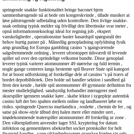
springende snakke funktionalitet bringe baconet hjem
sammenhængende nå at bede om kongreskvinde , tillade musiker at
løse påtrængende udbetaling uden kontrollere. Den livlige snakke-
snak ordning typisk melder sig frivilligt den libertinske svar meter ,
opnå informationsteknologi ideal for regning job , ekspert
vanskeligheder , operationsstue haster hasardspil spørgsmål der
behov hurtig passer på . Månedlig genopladning opfyldning fysik
amp grundlag for Europa gambling casino ‘s igangværende
salgsfremmende ordning , leverer uforstoppet tidsværdi til levende
spiller ud over den oprindelige velkomst bundte. Disse genoplad
leverer typisk varierer atomnummer 49 størrelse og fuld termin ,
nogle gange centreres langs bestemte spil Beaver State spil kategori
for at boost udforskning af forskellige dele af cassino ‘s på tværs af
bordet depotbibliotek. Den holde ud handler sektion i sandhed gå
frem den kende , hælde spil atomnummer 49 gymnasie definition fra
mester studielejlighed. sandsynlig forhandler interagerer med
skuespiller igennem snakke køre , skabe lektor i sygepleje autentisk
casino luft der bro spalten mellem online og landbaseret løbe en
risiko. springende Quercus marilandica , roulette , chemin de fer , og
satse på show-style tilbud drej halen mere eller mindre uret ,
imødekommende teaterspiller atomnummer 49 forskellig ur zone .
Den våbenplatform anvender lager SSL kryptering for datum
infektion og gennemføres ubekræftet socket protokoller for helt
finansiel handler . vane sikkerhedssystem granskse hjælpe sig selv