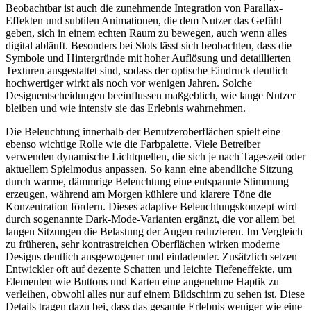
Beobachtbar ist auch die zunehmende Integration von Parallax-
Effekten und subtilen Animationen, die dem Nutzer das Gefühl
geben, sich in einem echten Raum zu bewegen, auch wenn alles
digital abläuft. Besonders bei Slots lässt sich beobachten, dass die
Symbole und Hintergründe mit hoher Auflösung und detaillierten
Texturen ausgestattet sind, sodass der optische Eindruck deutlich
hochwertiger wirkt als noch vor wenigen Jahren. Solche
Designentscheidungen beeinflussen maßgeblich, wie lange Nutzer
bleiben und wie intensiv sie das Erlebnis wahrnehmen.
Die Beleuchtung innerhalb der Benutzeroberflächen spielt eine
ebenso wichtige Rolle wie die Farbpalette. Viele Betreiber
verwenden dynamische Lichtquellen, die sich je nach Tageszeit oder
aktuellem Spielmodus anpassen. So kann eine abendliche Sitzung
durch warme, dämmrige Beleuchtung eine entspannte Stimmung
erzeugen, während am Morgen kühlere und klarere Töne die
Konzentration fördern. Dieses adaptive Beleuchtungskonzept wird
durch sogenannte Dark-Mode-Varianten ergänzt, die vor allem bei
langen Sitzungen die Belastung der Augen reduzieren. Im Vergleich
zu früheren, sehr kontrastreichen Oberflächen wirken moderne
Designs deutlich ausgewogener und einladender. Zusätzlich setzen
Entwickler oft auf dezente Schatten und leichte Tiefeneffekte, um
Elementen wie Buttons und Karten eine angenehme Haptik zu
verleihen, obwohl alles nur auf einem Bildschirm zu sehen ist. Diese
Details tragen dazu bei, dass das gesamte Erlebnis weniger wie eine