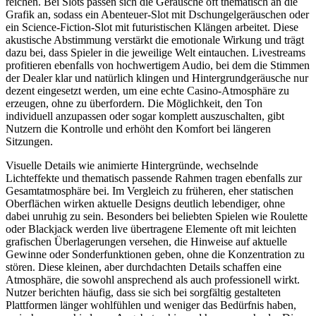
reichen. Bei Slots passen sich die Geräusche oft thematisch an die
Grafik an, sodass ein Abenteuer-Slot mit Dschungelgeräuschen oder
ein Science-Fiction-Slot mit futuristischen Klängen arbeitet. Diese
akustische Abstimmung verstärkt die emotionale Wirkung und trägt
dazu bei, dass Spieler in die jeweilige Welt eintauchen. Livestreams
profitieren ebenfalls von hochwertigem Audio, bei dem die Stimmen
der Dealer klar und natürlich klingen und Hintergrundgeräusche nur
dezent eingesetzt werden, um eine echte Casino-Atmosphäre zu
erzeugen, ohne zu überfordern. Die Möglichkeit, den Ton
individuell anzupassen oder sogar komplett auszuschalten, gibt
Nutzern die Kontrolle und erhöht den Komfort bei längeren
Sitzungen.
Visuelle Details wie animierte Hintergründe, wechselnde
Lichteffekte und thematisch passende Rahmen tragen ebenfalls zur
Gesamtatmosphäre bei. Im Vergleich zu früheren, eher statischen
Oberflächen wirken aktuelle Designs deutlich lebendiger, ohne
dabei unruhig zu sein. Besonders bei beliebten Spielen wie Roulette
oder Blackjack werden live übertragene Elemente oft mit leichten
grafischen Überlagerungen versehen, die Hinweise auf aktuelle
Gewinne oder Sonderfunktionen geben, ohne die Konzentration zu
stören. Diese kleinen, aber durchdachten Details schaffen eine
Atmosphäre, die sowohl ansprechend als auch professionell wirkt.
Nutzer berichten häufig, dass sie sich bei sorgfältig gestalteten
Plattformen länger wohlfühlen und weniger das Bedürfnis haben,