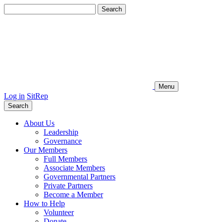
Search
for:
Menu
Log in
SitRep
Search
About Us
Leadership
Governance
Our Members
Full Members
Associate Members
Governmental Partners
Private Partners
Become a Member
How to Help
Volunteer
Donate