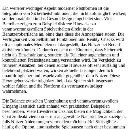
Ein weiterer wichtiger Aspekt moderner Plattformen ist die
Integration von Sicherheitsfunktionen, die nicht aufdringlich wirken,
sondern natürlich in das Gesamtdesign eingebettet sind. Viele
Betreiber zeigen zum Beispiel diskrete Hinweise zu
verantwortungsvollem Spielverhalten direkt in der
Benutzeroberfläche an, ohne dass diese die Atmosphäre stören. Die
Verfügbarkeit von Selbstlimit-Funktionen und Reality-Checks wird
oft als optionales Menüelement dargestellt, das Nutzer bei Bedarf
aktivieren können. Dadurch entsteht der Eindruck, dass Sicherheit
nicht als Einschränkung, sondern als Teil einer angenehmen und
kontrollierten Freizeitgestaltung verstanden wird. Im Vergleich zu
früheren Ansätzen, bei denen solche Hinweise oft sehr auffällig und
belehrend platziert waren, wirken aktuelle Lösungen deutlich
unaufdringlicher und respektvoller gegenüber dem Nutzer. Diese
Herangehensweise trägt dazu bei, dass Spieler sich insgesamt
wohler fühlen und die Plattform als vertrauenswürdiger
wahrnehmen.
Die Balance zwischen Unterhaltung und verantwortungsvollem
Umgang lässt sich auch anhand von praktischen Beispielen
beschreiben. Viele Livestream-Casinos bieten die Möglichkeit, den
Chat zu deaktivieren oder nur ausgewählte Nachrichten anzuzeigen,
falls Nutzer Ablenkungen vermeiden möchten. Bei Slots gibt es
häufig die Option, automatische Spielpausen nach einer bestimmten