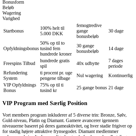
Bonusform
Beløb
Wagering
Varighed
femogtredive
100% helt til
Startbonus
gange
30 dage
5.000 DKK
bonusbeløb
50% op til to
30 gange
Opfyldningsbonus
tusind fem
14 dage
bonusbeløb
hundrede kroner
hundrede gratis
7 dages
Freespins Tilbud
40x udbytte
spil
periode
Refundering
ti procent pr. uge
Nul wagering
Kontinuerlig
System
pengene tilbage
VIP Opfyldnings
75% op til ti
25 gange bonus
21 dage
Bonus
tusind kr
VIP Program med Særlig Position
Vort members program inkluderer af 5 diverse trin: Bronze, Sølv,
Guld-niveau, Platin og Diamant. Gamere avancerer igennem
niveauerne baseret på deres gameaktivitet, og hver stadie frigiver op
for stadig højere attraktive frynsegoder. Diamant medlemmer