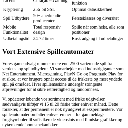
Licens
Curaçao e-Gaming
funktion
Kryptering
256-bit SSL
Optimal datasikkerhed
50+ anerkendte
Spil Udbydere
Førsteklasses og diversitet
producenter
Mobile
Total responsiv
Spille når som helst, alle som
Funktionalitet
design
positioner
Udbetalingstid
24-72 timer
Rask adgang til udbetalinger
Vort Extensive Spilleautomater
Vores gameudvalg rummer mere end 2500 varierende spil fra
verdens top spiludbydere. Vi samarbejder med industrigiganter som
Net Entertainment, Microgaming, PlayN Go og Pragmatic Play for
at sikre, at vor brugere opnår access til de friskeste og mest yndede
spil på området. Hver spillemaskine undergår stringente
afprøvninger for at sikre retfærdighed og randomness.
Vi opdaterer løbende vor sortiment med friske udgivelser,
sædvanligvis tilføjer vi 15 til 20 friske titler enhver måned. Dette
forsikrer, at der permanent er nok nyudgivet at eksperimentere. Vor
spilleautomater omfatter enhver emner – fra gammeldags
frugtsymboler til sofistikerede videoslots med filmiske grafikker og
nytænkende bonusmekanikker.