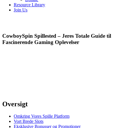
Resource Library
Join Us
CowboySpin Spillested – Jeres Totale Guide til
Fascinerende Gaming Oplevelser
Oversigt
Omkring Vores Spille Platform
Vort Brede Slots
Eksklusive Bonusser og Promotioner