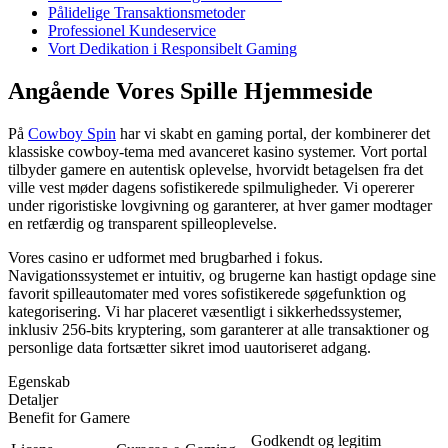
Pålidelige Transaktionsmetoder
Professionel Kundeservice
Vort Dedikation i Responsibelt Gaming
Angående Vores Spille Hjemmeside
På
Cowboy Spin
har vi skabt en gaming portal, der kombinerer det
klassiske cowboy-tema med avanceret kasino systemer. Vort portal
tilbyder gamere en autentisk oplevelse, hvorvidt betagelsen fra det
ville vest møder dagens sofistikerede spilmuligheder. Vi opererer
under rigoristiske lovgivning og garanterer, at hver gamer modtager
en retfærdig og transparent spilleoplevelse.
Vores casino er udformet med brugbarhed i fokus.
Navigationssystemet er intuitiv, og brugerne kan hastigt opdage sine
favorit spilleautomater med vores sofistikerede søgefunktion og
kategorisering. Vi har placeret væsentligt i sikkerhedssystemer,
inklusiv 256-bits kryptering, som garanterer at alle transaktioner og
personlige data fortsætter sikret imod uautoriseret adgang.
Egenskab
Detaljer
Benefit for Gamere
Godkendt og legitim