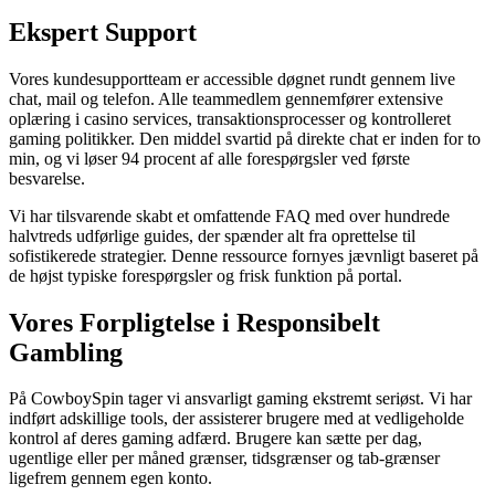
Ekspert Support
Vores kundesupportteam er accessible døgnet rundt gennem live
chat, mail og telefon. Alle teammedlem gennemfører extensive
oplæring i casino services, transaktionsprocesser og kontrolleret
gaming politikker. Den middel svartid på direkte chat er inden for to
min, og vi løser 94 procent af alle forespørgsler ved første
besvarelse.
Vi har tilsvarende skabt et omfattende FAQ med over hundrede
halvtreds udførlige guides, der spænder alt fra oprettelse til
sofistikerede strategier. Denne ressource fornyes jævnligt baseret på
de højst typiske forespørgsler og frisk funktion på portal.
Vores Forpligtelse i Responsibelt
Gambling
På CowboySpin tager vi ansvarligt gaming ekstremt seriøst. Vi har
indført adskillige tools, der assisterer brugere med at vedligeholde
kontrol af deres gaming adfærd. Brugere kan sætte per dag,
ugentlige eller per måned grænser, tidsgrænser og tab-grænser
ligefrem gennem egen konto.