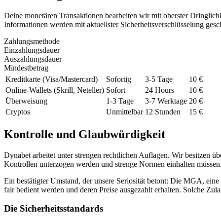
Deine monetären Transaktionen bearbeiten wir mit oberster Dringlich
Informationen werden mit aktuellster Sicherheitsverschlüsselung gesch
Zahlungsmethode
Einzahlungsdauer
Auszahlungsdauer
Mindestbetrag
Kreditkarte (Visa/Mastercard)
Sofortig
3-5 Tage
10 €
Online-Wallets (Skrill, Neteller)
Sofort
24 Hours
10 €
Überweisung
1-3 Tage
3-7 Werktage
20 €
Cryptos
Unmittelbar
12 Stunden
15 €
Kontrolle und Glaubwürdigkeit
Dynabet arbeitet unter strengen rechtlichen Auflagen. Wir besitzen üb
Kontrollen unterzogen werden und strenge Normen einhalten müssen
Ein bestätigter Umstand, der unsere Seriosität betont: Die MGA, eine 
fair bedient werden und deren Preise ausgezahlt erhalten. Solche Zul
Die Sicherheitsstandards