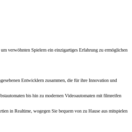
, um verwöhnten Spielern ein einzigartiges Erfahrung zu ermöglichen
 angesehenen Entwicklern zusammen, die für ihre Innovation und
bstautomaten bis hin zu modernen Videoautomaten mit filmreifen
Partien in Realtime, wogegen Sie bequem von zu Hause aus mitspielen