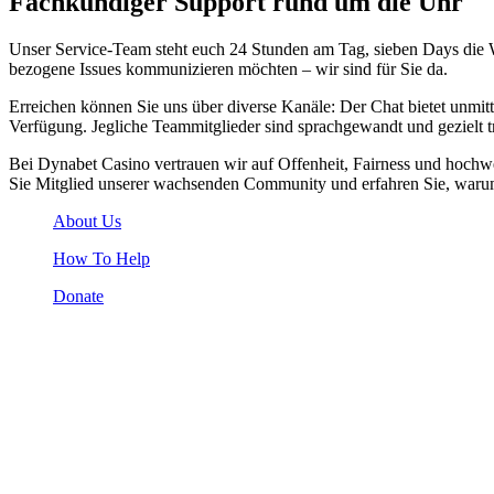
Fachkundiger Support rund um die Uhr
Unser Service-Team steht euch 24 Stunden am Tag, sieben Days die Wo
bezogene Issues kommunizieren möchten – wir sind für Sie da.
Erreichen können Sie uns über diverse Kanäle: Der Chat bietet unmitt
Verfügung. Jegliche Teammitglieder sind sprachgewandt und gezielt t
Bei Dynabet Casino vertrauen wir auf Offenheit, Fairness und hochwe
Sie Mitglied unserer wachsenden Community und erfahren Sie, waru
About Us
How To Help
Donate