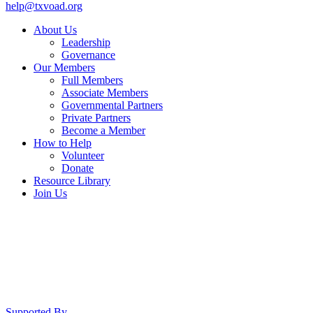
help@txvoad.org
About Us
Leadership
Governance
Our Members
Full Members
Associate Members
Governmental Partners
Private Partners
Become a Member
How to Help
Volunteer
Donate
Resource Library
Join Us
Supported By