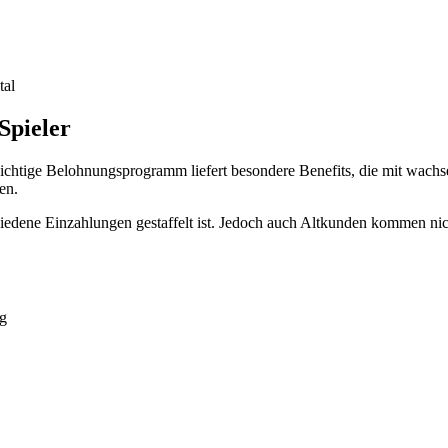
tal
Spieler
chichtige Belohnungsprogramm liefert besondere Benefits, die mit wac
en.
chiedene Einzahlungen gestaffelt ist. Jedoch auch Altkunden kommen n
ng