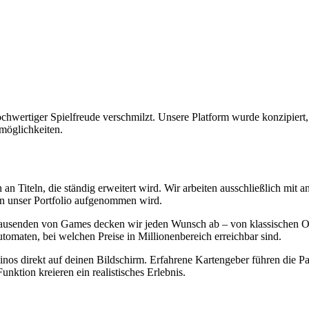
ochwertiger Spielfreude verschmilzt. Unsere Platform wurde konzipiert
möglichkeiten.
n Titeln, die ständig erweitert wird. Wir arbeiten ausschließlich mit
 in unser Portfolio aufgenommen wird.
 Tausenden von Games decken wir jeden Wunsch ab – von klassischen O
tomaten, bei welchen Preise in Millionenbereich erreichbar sind.
sinos direkt auf deinen Bildschirm. Erfahrene Kartengeber führen die 
tion kreieren ein realistisches Erlebnis.