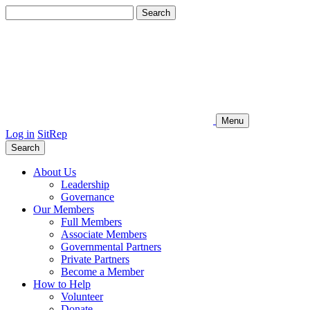
Search
for:
Menu
Log in
SitRep
Search
About Us
Leadership
Governance
Our Members
Full Members
Associate Members
Governmental Partners
Private Partners
Become a Member
How to Help
Volunteer
Donate