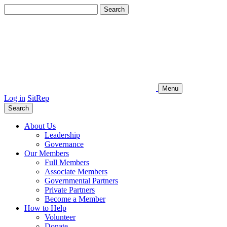
Search
for:
Menu
Log in
SitRep
Search
About Us
Leadership
Governance
Our Members
Full Members
Associate Members
Governmental Partners
Private Partners
Become a Member
How to Help
Volunteer
Donate