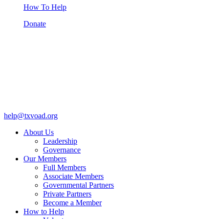
How To Help
Donate
help@txvoad.org
About Us
Leadership
Governance
Our Members
Full Members
Associate Members
Governmental Partners
Private Partners
Become a Member
How to Help