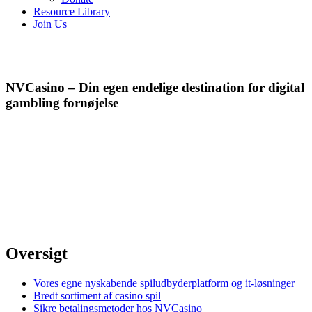
Resource Library
Join Us
NVCasino – Din egen endelige destination for digital
gambling fornøjelse
Oversigt
Vores egne nyskabende spiludbyderplatform og it-løsninger
Bredt sortiment af casino spil
Sikre betalingsmetoder hos NVCasino