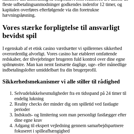
fleste udbetalingsanmodninger godkendes indenfor 12 timer, og
kapitalen overføres efterfølgende via din foretrukne
hævningsløsning.
Vores stærke forpligtelse til ansvarligt
bevidst spil
I egenskab af et etisk casino værdsætter vi spillerenes sikkerhed
overordentlig alvorligt. Vores casino har etableret omfattende
redskaber, der tilvejebringer brugeren fuld kontrol over dine egne
spilmønstre. Man kan nemt fastsætte daglige, uge- eller månedlige
indbetalingslofter umiddelbart fra din brugerprofil.
Sikkerhedsmekanismer vi alle stiller til rådighed
Selvudelukkelsesmuligheder fra en tidsspand på 24 timer til
endelig lukning
Reality checks der minder dig om spilletid ved fastlagte
perioder
Indskuds- og limitering som man personligt fastlægger efter
dine egne krav
Adgang til ekspert vejledning gennem samarbejdspartnere
fokuseret i spilleafhængighed