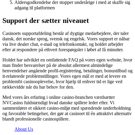
Aldersgodkendelse der stopper underårige i med at skaffe sig
adgang til platformen
Support der sætter niveauet
Casinoets supportafdeling består af dygtige medarbejdere, der taler
dansk, det norske sprog, svensk og engelsk. Vores support er nåbar
via live dealer chat, e-mail og telefonkontakt, og holdet arbejder
efter at respondere på ethvert forespørgsler i løbet af få minutter.
Holdet har udviklet en omfattende FAQ på vores egen website, hvor
man finder besvarelser på de absolut allermest almindelige
henvendelser angående profil-registrering, betalinger, bonustilbud og
it-relaterede problemstillinger. Vores egen mål er med at levere en
problemfri casinooplevelse, hvor hjælp til enhver tid er lige ved
rækkevidde når du har behov for den.
Med vores års erfaring i online casino-branchen værdsætter
NVCasino fuldstændigt hvad danske spillere leder efter. Vi
sammenfører et sikkert casino-miljø med spændende underholdning
og favorable betingelser, der gør at casinoet til én attraktivt alternativ
blandt professionelle casinospillere.
About Us