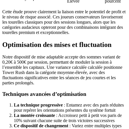
Élevée
pourcent
Cette étude prouve clairement la liaison entre le potentiel de profit et
le niveau de risque associé. Ces joueurs conservateurs favoriseront
les tourelles classiques pour des sessions longues, alors que les
catégories audacieux opteront pour des combinaisons intégrant des
tourelles premium et exceptionnelles.
Optimisation des mises et fluctuation
Notre dispositif de mise adaptable accepte des sommes variant de
0,20€ à 500€ par session, permettant de moduler la session à
l’ensemble les capitaux. Une variance calculée calculée positionne
Tower Rush dans la catégorie moyenne-élevée, avec des
fluctuations significatives entre les séances de jeu courtes et les
parties prolongés.
Techniques avancées d’optimisation
La technique progressive
: Entamez avec des paris réduites
pour repérer les orientations présentes du système fortuit
La montée croissante
: Accroissez petit à petit vos paris de
10% suivant chacune suite de trois victoires successives
Ce dispositif de changement
: Variez entre multiples types