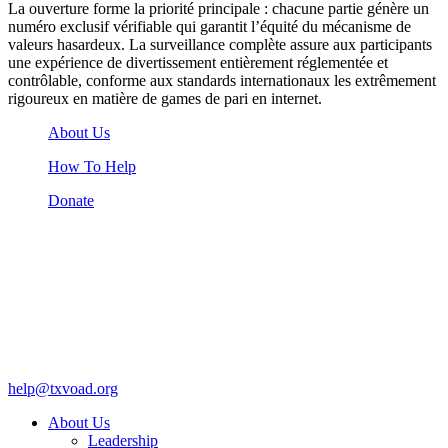
La ouverture forme la priorité principale : chacune partie génère un
numéro exclusif vérifiable qui garantit l’équité du mécanisme de
valeurs hasardeux. La surveillance complète assure aux participants
une expérience de divertissement entièrement réglementée et
contrôlable, conforme aux standards internationaux les extrêmement
rigoureux en matière de games de pari en internet.
About Us
How To Help
Donate
help@txvoad.org
About Us
Leadership