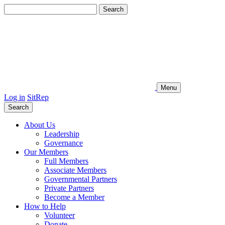
Search
for:
Menu
Log in
SitRep
Search
About Us
Leadership
Governance
Our Members
Full Members
Associate Members
Governmental Partners
Private Partners
Become a Member
How to Help
Volunteer
Donate