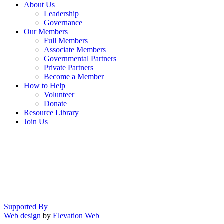
About Us
Leadership
Governance
Our Members
Full Members
Associate Members
Governmental Partners
Private Partners
Become a Member
How to Help
Volunteer
Donate
Resource Library
Join Us
Supported By
Web design
by
Elevation Web