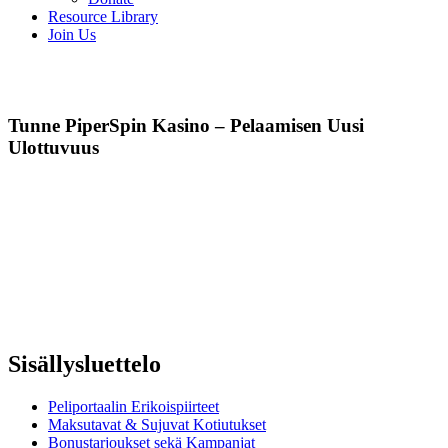
Resource Library
Join Us
Tunne PiperSpin Kasino – Pelaamisen Uusi
Ulottuvuus
Sisällysluettelo
Peliportaalin Erikoispiirteet
Maksutavat & Sujuvat Kotiutukset
Bonustarjoukset sekä Kampanjat