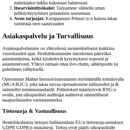
määräajaksi taikka kokonaan halutessasi
Itsearviointityökalut:
Tarjoamme välineitä oman
pelikäyttäytymisen pelaamisen seurantaan
Avun tarjoajat:
Kumppanuus Peluuri ry:n kanssa takaa
varmistaa tuen saatavuuden
Asiakaspalvelu ja Turvallisuus
Asiakaspalvelumme on yhteydessä suomenkielisenä kaikkina
vuorokauden ajan. Henkilökuntamme muodostuu päteväksi
asiantuntijoista, ketkä käsittelevät kysymyksesi nopeasti ja
asiantuntevasti. Yhteys otetaan ottaa live-chatin, sähköpostin tai
puhelimen välityksellä.
Operoimme Maltan lisenssiviranomaisen myöntämällä toimiluvalla
(MGA/B2C/), joka takaa turvaa operaatiomme laillisuuden ja &
säännellyt toimintastandardit. Pelitulokset määräytyvät RNG:n
avulla, jota ulkopuoliset auditoijat auditoivat säännöllisesti
tasapuolisuuden varmistamiseksi.
Tietosuoja & Vastuullisuus
Henkilökohtaisia tietojasi hallinnoidaan EU:n tietosuoja-asetuksen
GDPR GDPR:n mukaisesti. Tietosi eivät päädy ulkopuolisille