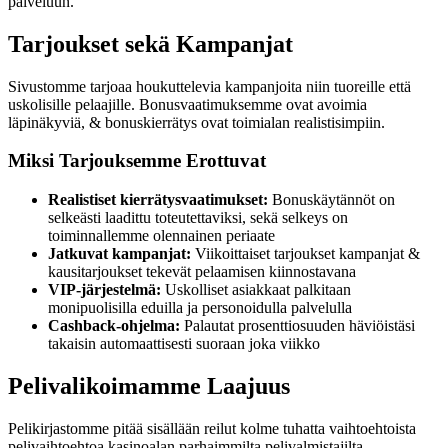
palveluun.
Tarjoukset sekä Kampanjat
Sivustomme tarjoaa houkuttelevia kampanjoita niin tuoreille että
uskolisille pelaajille. Bonusvaatimuksemme ovat avoimia
läpinäkyviä, & bonuskierrätys ovat toimialan realistisimpiin.
Miksi Tarjouksemme Erottuvat
Realistiset kierrätysvaatimukset:
Bonuskäytännöt on
selkeästi laadittu toteutettaviksi, sekä selkeys on
toiminnallemme olennainen periaate
Jatkuvat kampanjat:
Viikoittaiset tarjoukset kampanjat &
kausitarjoukset tekevät pelaamisen kiinnostavana
VIP-järjestelmä:
Uskolliset asiakkaat palkitaan
monipuolisilla eduilla ja personoidulla palvelulla
Cashback-ohjelma:
Palautat prosenttiosuuden häviöistäsi
takaisin automaattisesti suoraan joka viikko
Pelivalikoimamme Laajuus
Pelikirjastomme pitää sisällään reilut kolme tuhatta vaihtoehtoista
pelivaihtoehtoa kasinoalan parhaimmilta pelivalmistajilta.