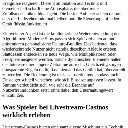
Ereignisse reagieren. Diese Kombination aus Technik und
Gemeinschaft schafft eine Atmosphäre, die über reine
Zufallsmechaniken hinausgeht. Die besten Anbieter achten darauf,
dass die Ladezeiten minimal bleiben und die Steuerung auf jedem
Gerät flüssig funktioniert.
Ein weiterer Aspekt ist die kontinuierliche Weiterentwicklung der
Algorithmen. Moderne Slots passen sich Spielverhalten an und
präsentieren personalisierte Feature-Bundles. Das bedeutet, dass
wiederkehrende Nutzer nicht ständig dieselben Abläufe erleben.
Stattdessen entdecken sie neue Wege, wie Multiplikatoren oder
Freispiele ausgelöst werden. Solche dynamischen Elemente halten
das Interesse über längere Zeiträume aufrecht. Gleichzeitig sorgen
transparente Regeln dafür, dass niemand das Gefühl hat, übervorteilt
zu werden. Die Bedienung ist meist selbsterklärend, sodass auch
Einsteiger schnell verstehen, wie sich Einsätze anpassen lassen. In
Summe verdeutlicht sich, wie sehr die Branche auf
Nutzerfreundlichkeit setzt, ohne dabei den Unterhaltungswert
einzubüßen.
Was Spieler bei Livestream-Casinos
wirklich erleben
Livestream-Casinos bieten eine ganz eigene Mischung aus Technik