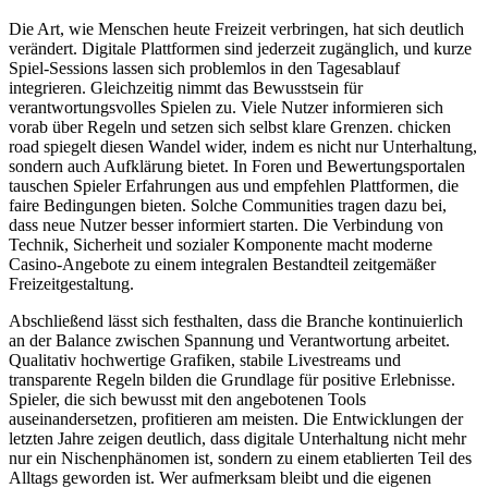
Die Art, wie Menschen heute Freizeit verbringen, hat sich deutlich
verändert. Digitale Plattformen sind jederzeit zugänglich, und kurze
Spiel-Sessions lassen sich problemlos in den Tagesablauf
integrieren. Gleichzeitig nimmt das Bewusstsein für
verantwortungsvolles Spielen zu. Viele Nutzer informieren sich
vorab über Regeln und setzen sich selbst klare Grenzen. chicken
road spiegelt diesen Wandel wider, indem es nicht nur Unterhaltung,
sondern auch Aufklärung bietet. In Foren und Bewertungsportalen
tauschen Spieler Erfahrungen aus und empfehlen Plattformen, die
faire Bedingungen bieten. Solche Communities tragen dazu bei,
dass neue Nutzer besser informiert starten. Die Verbindung von
Technik, Sicherheit und sozialer Komponente macht moderne
Casino-Angebote zu einem integralen Bestandteil zeitgemäßer
Freizeitgestaltung.
Abschließend lässt sich festhalten, dass die Branche kontinuierlich
an der Balance zwischen Spannung und Verantwortung arbeitet.
Qualitativ hochwertige Grafiken, stabile Livestreams und
transparente Regeln bilden die Grundlage für positive Erlebnisse.
Spieler, die sich bewusst mit den angebotenen Tools
auseinandersetzen, profitieren am meisten. Die Entwicklungen der
letzten Jahre zeigen deutlich, dass digitale Unterhaltung nicht mehr
nur ein Nischenphänomen ist, sondern zu einem etablierten Teil des
Alltags geworden ist. Wer aufmerksam bleibt und die eigenen