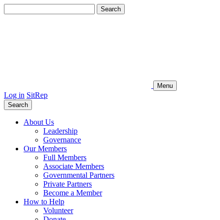
Search
for:
Menu
Log in
SitRep
Search
About Us
Leadership
Governance
Our Members
Full Members
Associate Members
Governmental Partners
Private Partners
Become a Member
How to Help
Volunteer
Donate