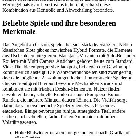
Wer regelmäßig an Livestreams teilnimmt, schätzt diese
Kombination aus Kontrolle und Abwechslung besonders.
Beliebte Spiele und ihre besonderen
Merkmale
Das Angebot an Casino-Spielen hat sich stark diversifiziert. Neben
klassischen Slots gibt es inzwischen Hybrid-Formate, die Elemente
aus Tischspielen integrieren. Blackjack-Varianten mit Side-Bets oder
Roulette mit Multi-Camera-Ansichten gehören heute zum Standard.
Viele Titel bieten progressive Jackpots, bei denen der Gewinntopf
kontinuierlich ansteigt. Die Wahrscheinlichkeiten sind zwar gering,
doch die möglichen Auszahlungen locken immer wieder Spieler an.
chicken road greift hier auf bewährte Mechaniken zurück und
kombiniert sie mit frischen Design-Elementen. Nutzer finden
sowohl einfache, schnelle Runden als auch komplexe Bonus-
Runden, die mehrere Minuten dauern können. Die Vielfalt sorgt
dafür, dass unterschiedliche Spielertypen etwas Passendes
entdecken. Einige bevorzugen ruhige, strategische Titel, andere
suchen nach schnellen, farbenfrohen Automaten mit hohen
Volatilitätswerten.
Hohe Bildwiederholraten und gestochen scharfe Grafik auf