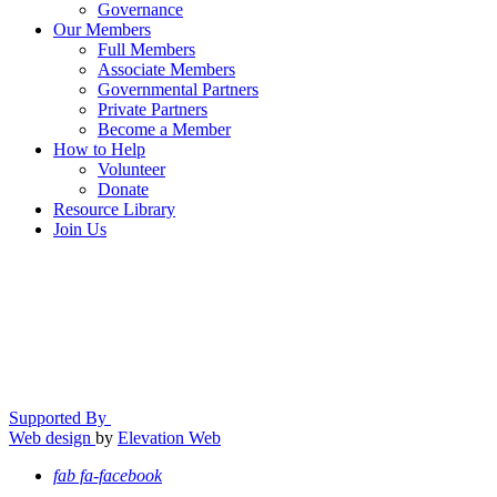
Governance
Our Members
Full Members
Associate Members
Governmental Partners
Private Partners
Become a Member
How to Help
Volunteer
Donate
Resource Library
Join Us
Supported By
Web design
by
Elevation Web
fab fa-facebook